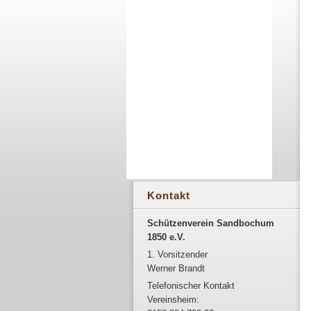
Kontakt
Schützenverein Sandbochum
1850 e.V.
1. Vorsitzender
Werner Brandt
Telefonischer Kontakt
Vereinsheim: