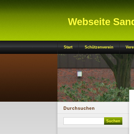
Webseite San
Start
Schützenverein
Vere
Durchsuchen