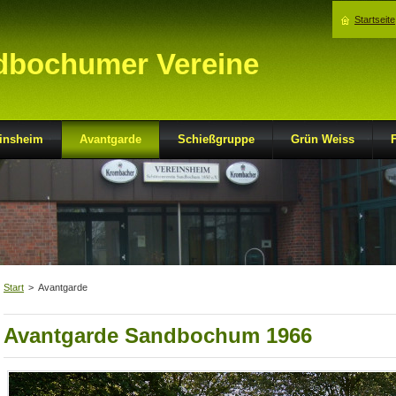
Startseite
dbochumer Vereine
insheim
Avantgarde
Schießgruppe
Grün Weiss
Start
>
Avantgarde
Avantgarde Sandbochum 1966