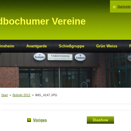
Startseite
dbochumer Vereine
insheim
Avantgarde
Schießgruppe
Grün Weiss
Start
>
Boßeln 2012
>
IMG_4147.JPG
Voriges
Diashow